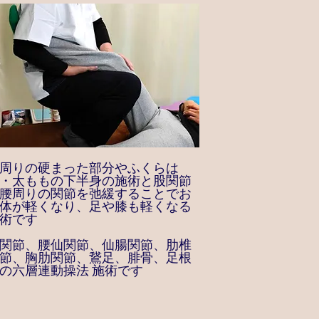
周りの硬まった部分やふくらは
・太ももの下半身の施術と股関節
腰周りの関節を弛緩することでお
体が軽くなり、足や膝も軽くなる
術です
関節、腰仙関節、仙腸関節、肋椎
節、胸肋関節、鵞足、腓骨、足根
の六層連動操法 施術です