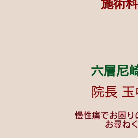
施術料
六層尼
院長 玉
慢性痛でお困り
お尋ね