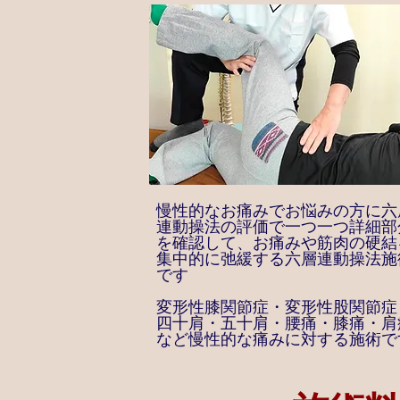
慢性的なお痛みでお悩みの方に六
連動操法の評価で一つ一つ詳細部
を確認して、お痛みや筋肉の硬結
集中的に弛緩する六層連動操法施
です
変形性膝関節症・変形性股関節症
四十肩・五十肩・腰痛・膝痛・肩
など慢性的な痛みに対する施術で