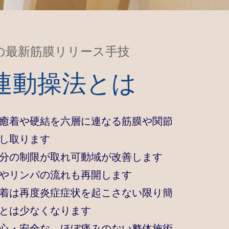
の最新筋膜リリース手技
連動操法とは
癒着や硬結を六層に連なる筋膜や関節
し取ります
分の制限が取れ可動域が改善します
やリンパの流れも再開します
着は再度炎症症状を起こさない限り
簡
とは少なくなります
心・安全な、ほぼ痛みのない整体施術