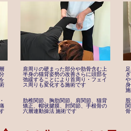
層
肩周りの硬まった部分や肋骨含む上
足
分
半身の猫背姿勢の改善さらに頭部を
ぎ
を
弛緩することにより首周り・フェイ
や
術
ス周りも変化する施術です
身
施
・
肋椎関節、胸肋関節、肩関節、猫背
股
痛
矯正、帽状腱膜、肘関節、手根骨の
関
す
六層連動操法 施術です
骨