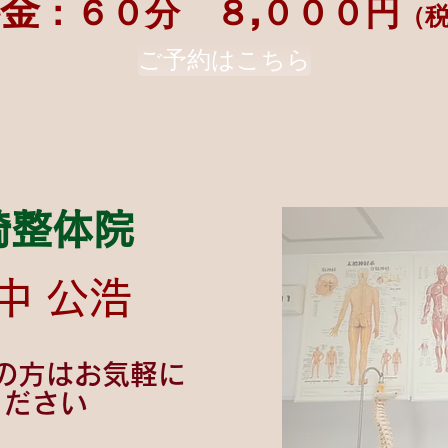
金
：６０分
８,０００円
（
ご予約はこちら
崎整体院
中 公浩
の方はお気軽に
ください